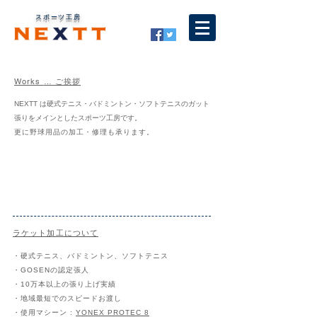
スポーツ工房
Works
… ご挨拶
NEXTT は硬式テニス・バドミントン・ソフトテニスのガット
張りをメインとしたスポーツ工房です。
更に野球用品の加工・修理も承ります。
ラケット加工について
・硬式テニス、バドミントン、ソフトテニス
・GOSENの認定張人
・10万本以上の張り上げ実績
・地域最短でのスピードお渡し
・使用マシーン :
YONEX PROTEC 8